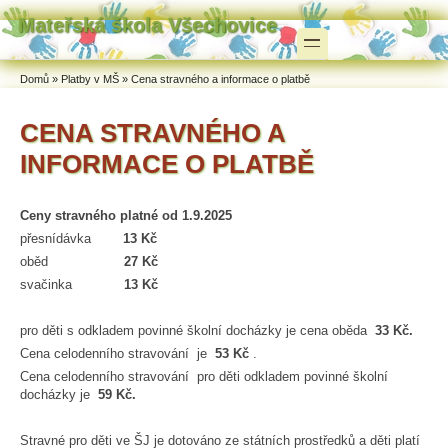
Mateřská škola Všechovice
Přejít k hlavnímu obsahu
Skip to search
Jste zde
Domů
»
Platby v MŠ
»
Cena stravného a informace o platbě
CENA STRAVNÉHO A
INFORMACE O PLATBĚ
Ceny stravného platné od 1.9.2025
přesnídávka
13 Kč
oběd
27 Kč
svačinka
13 Kč
pro děti s odkladem povinné školní docházky je cena oběda
33 Kč.
Cena celodenního stravování je
53 Kč
.
Cena celodenního stravování pro děti odkladem povinné školní
docházky je
59 Kč.
Stravné pro děti ve ŠJ je dotováno ze státních prostředků a děti platí