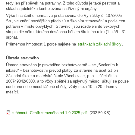
tedy jen příspěvek na potraviny. Z toho důvodu je také pestrost a
skladba jídelníčku kontrolována nadřízenými orgány.
Výše finančního normativu je stanovena dle Vyhlášky č. 107/2005
Sb., ve znění pozdějších předpisů o školním stravování a podle cen
potravin v místě obvyklých. Strávníci jsou rozděleni do věkových
skupin dle věku, kterého dosáhnou během školního roku (1. září - 31.
srpna).
Průměrnou hmotnost 1 porce najdete na
stránkách základní školy
.
Úhrada stravného
Úhrada stravného je prováděna bezhotovostně – se „Svolením k
inkasu“ – bezhotovostní převod platby za stravné na účet ŠJ při
Základní škole a mateřské škole Všechovice, p. o. – účet číslo
100749342/0300, a to vždy zpětně za uplynulý měsíc, účtují se pouze
odebrané nebo neodhlášené obědy, vždy mezi 10. a 20. dnem v
měsíci.
stáhnout: Ceník stravného od 1.9.2025.pdf
(202.59 KB)